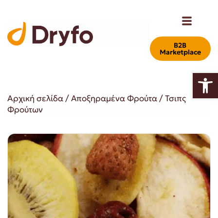
Β2Β
Marketplace
Ανοίξτε
Αρχική σελίδα
/
Αποξηραμένα Φρούτα
/ Τσιπς
Φρούτων