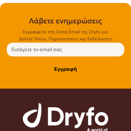
Λάβετε ενημερώσεις
Εγγραφείτε στη λίστα Email της Dryfo για
Δελτία Τύπου, Παρουσιάσεις και Εκδηλώσεις
Εγγραφή