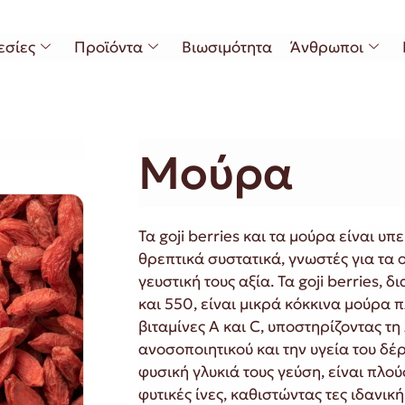
εσίες
Προϊόντα
Βιωσιμότητα
Άνθρωποι
Μούρα
Τα goji berries και τα μούρα είναι υ
θρεπτικά συστατικά, γνωστές για τα ο
γευστική τους αξία. Τα goji berries, 
και 550, είναι μικρά κόκκινα μούρα 
βιταμίνες Α και C, υποστηρίζοντας τη
ανοσοποιητικού και την υγεία του δέρ
φυσική γλυκιά τους γεύση, είναι πλού
φυτικές ίνες, καθιστώντας τες ιδανικ