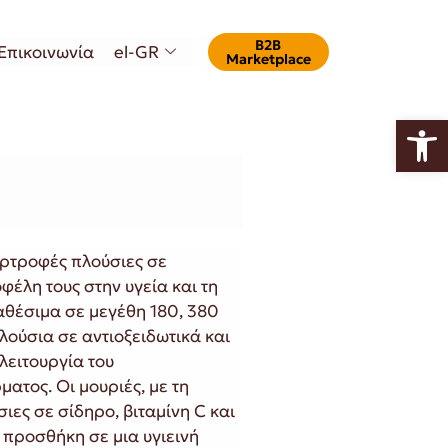
Β2Β
Επικοινωνία
el-GR
Marketplace
Ανοίξτε
περτροφές πλούσιες σε
φέλη τους στην υγεία και τη
διαθέσιμα σε μεγέθη 180, 380
πλούσια σε αντιοξειδωτικά και
 λειτουργία του
ματος. Οι μουριές, με τη
σιες σε σίδηρο, βιταμίνη C και
ή προσθήκη σε μια υγιεινή