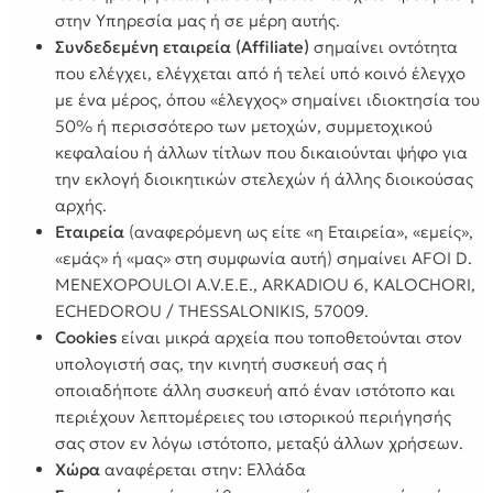
στην Υπηρεσία μας ή σε μέρη αυτής.
Συνδεδεμένη εταιρεία (Affiliate)
σημαίνει οντότητα
που ελέγχει, ελέγχεται από ή τελεί υπό κοινό έλεγχο
με ένα μέρος, όπου «έλεγχος» σημαίνει ιδιοκτησία του
50% ή περισσότερο των μετοχών, συμμετοχικού
κεφαλαίου ή άλλων τίτλων που δικαιούνται ψήφο για
την εκλογή διοικητικών στελεχών ή άλλης διοικούσας
αρχής.
Εταιρεία
(αναφερόμενη ως είτε «η Εταιρεία», «εμείς»,
«εμάς» ή «μας» στη συμφωνία αυτή) σημαίνει AFOI D.
MENEXOPOULOI A.V.E.E., ARKADIOU 6, KALOCHORI,
ECHEDOROU / THESSALONIKIS, 57009.
Cookies
είναι μικρά αρχεία που τοποθετούνται στον
υπολογιστή σας, την κινητή συσκευή σας ή
οποιαδήποτε άλλη συσκευή από έναν ιστότοπο και
περιέχουν λεπτομέρειες του ιστορικού περιήγησής
σας στον εν λόγω ιστότοπο, μεταξύ άλλων χρήσεων.
Χώρα
αναφέρεται στην: Ελλάδα