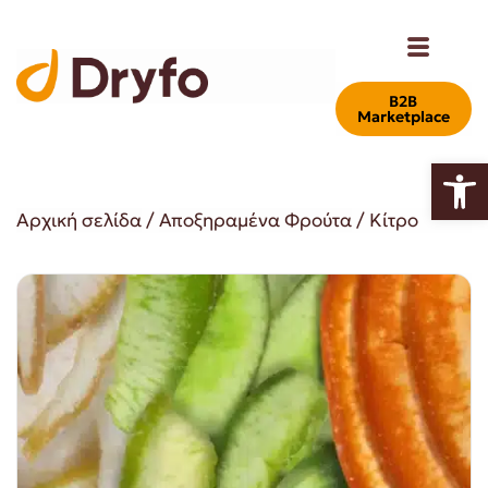
Β2Β
Marketplace
Ανοίξτε
Αρχική σελίδα
/
Αποξηραμένα Φρούτα
/ Κίτρο