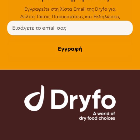
Εγγραφείτε στη λίστα Email της Dryfo για
Δελτία Τύπου, Παρουσιάσεις και Εκδηλώσεις
Εγγραφή