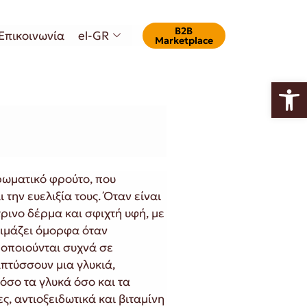
Β2Β
Επικοινωνία
el-GR
Marketplace
Ανοίξτε
αρωματικό φρούτο, που
 την ευελιξία τους. Όταν είναι
ρινο δέρμα και σφιχτή υφή, με
ιμάζει όμορφα όταν
μοποιούνται συχνά σε
πτύσσουν μια γλυκιά,
σο τα γλυκά όσο και τα
ς, αντιοξειδωτικά και βιταμίνη