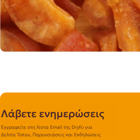
Λάβετε ενημερώσεις
Εγγραφείτε στη λίστα Email της Dryfo για
Δελτία Τύπου, Παρουσιάσεις και Εκδηλώσεις