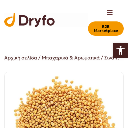
Β2Β
Marketplace
Ανοίξτε
Αρχική σελίδα
/
Μπαχαρικά & Αρωματικά
/ Σινάπι