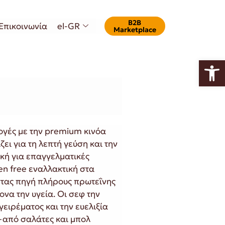
Β2Β
Επικοινωνία
el-GR
Marketplace
Ανοίξτε
λογές με την premium κινόα
ει για τη λεπτή γεύση και την
ική για επαγγελματικές
en free εναλλακτική στα
τας πηγή πλήρους πρωτεΐνης
να την υγεία. Οι σεφ την
ειρέματος και την ευελιξία
—από σαλάτες και μπολ