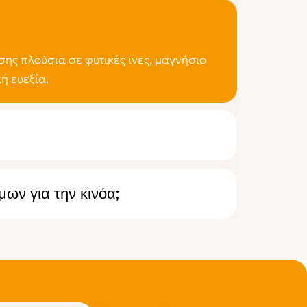
σης πλούσια σε φυτικές ίνες, μαγνήσιο
ή ευεξία.
ων για την κινόα;