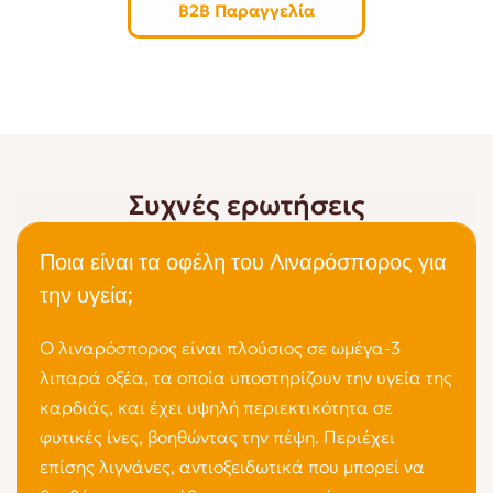
B2B Παραγγελία
Συχνές ερωτήσεις
Ποια είναι τα οφέλη του Λιναρόσπορος για
την υγεία;
Ο λιναρόσπορος είναι πλούσιος σε ωμέγα-3
λιπαρά οξέα, τα οποία υποστηρίζουν την υγεία της
καρδιάς, και έχει υψηλή περιεκτικότητα σε
φυτικές ίνες, βοηθώντας την πέψη. Περιέχει
επίσης λιγνάνες, αντιοξειδωτικά που μπορεί να