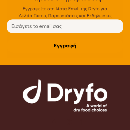
Εγγραφείτε στη λίστα Email της Dryfo για
Δελτία Τύπου, Παρουσιάσεις και Εκδηλώσεις
Εγγραφή