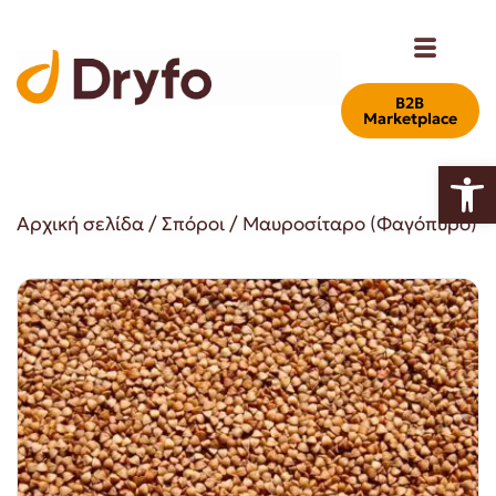
Β2Β
Marketplace
Ανοίξτε
Αρχική σελίδα
/
Σπόροι
/ Μαυροσίταρο (Φαγόπυρο)