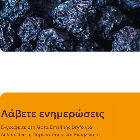
Λάβετε ενημερώσεις
Εγγραφείτε στη λίστα Email της Dryfo για
Δελτία Τύπου, Παρουσιάσεις και Εκδηλώσεις