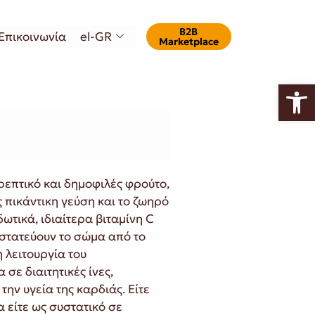
Β2Β
Επικοινωνία
el-GR
Marketplace
Ανοίξτε
ρεπτικό και δημοφιλές φρούτο,
ς πικάντικη γεύση και το ζωηρό
ωτικά, ιδιαίτερα βιταμίνη C
στατεύουν το σώμα από το
η λειτουργία του
 σε διαιτητικές ίνες,
ην υγεία της καρδιάς. Είτε
 είτε ως συστατικό σε