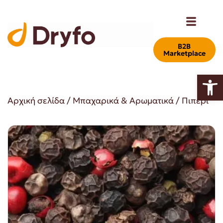
Β2Β
Marketplace
Ανοίξτε
Αρχική σελίδα
/
Μπαχαρικά & Αρωματικά
/ Πιπέρι