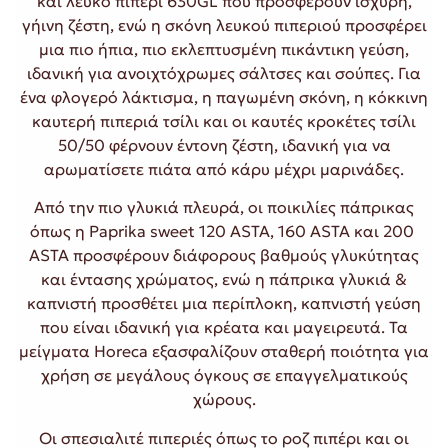
και λευκό πιπέρι 630GL που προσφέρουν ισχυρή,
γήινη ζέστη, ενώ η σκόνη λευκού πιπεριού προσφέρει
μια πιο ήπια, πιο εκλεπτυσμένη πικάντικη γεύση,
ιδανική για ανοιχτόχρωμες σάλτσες και σούπες. Για
ένα φλογερό λάκτισμα, η παγωμένη σκόνη, η κόκκινη
καυτερή πιπεριά τσίλι και οι καυτές κροκέτες τσίλι
50/50 φέρνουν έντονη ζέστη, ιδανική για να
αρωματίσετε πιάτα από κάρυ μέχρι μαρινάδες.
Από την πιο γλυκιά πλευρά, οι ποικιλίες πάπρικας
όπως η Paprika sweet 120 ASTA, 160 ASTA και 200 ​​
ASTA προσφέρουν διάφορους βαθμούς γλυκύτητας
και έντασης χρώματος, ενώ η πάπρικα γλυκιά &
καπνιστή προσθέτει μια περίπλοκη, καπνιστή γεύση
που είναι ιδανική για κρέατα και μαγειρευτά. Τα
μείγματα Horeca εξασφαλίζουν σταθερή ποιότητα για
χρήση σε μεγάλους όγκους σε επαγγελματικούς
χώρους.
Οι σπεσιαλιτέ πιπεριές όπως το ροζ πιπέρι και οι