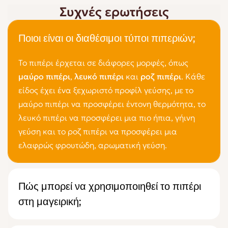
Συχνές ερωτήσεις
Ποιοι είναι οι διαθέσιμοι τύποι πιπεριών;
Το πιπέρι έρχεται σε διάφορες μορφές, όπως
μαύρο πιπέρι
,
λευκό πιπέρι
και
ροζ πιπέρι
. Κάθε
είδος έχει ένα ξεχωριστό προφίλ γεύσης, με το
μαύρο πιπέρι να προσφέρει έντονη θερμότητα, το
λευκό πιπέρι να προσφέρει μια πιο ήπια, γήινη
γεύση και το ροζ πιπέρι να προσφέρει μια
ελαφρώς φρουτώδη, αρωματική γεύση.
Πώς μπορεί να χρησιμοποιηθεί το πιπέρι
στη μαγειρική;