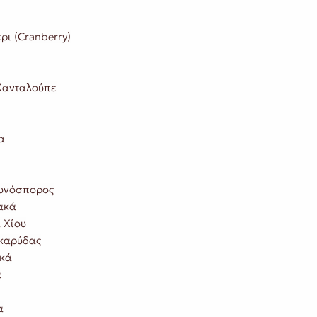
ι (Cranberry)
Κανταλούπε
α
υνόσπορος
ακά
 Χίου
καρύδας
ικά
α
α