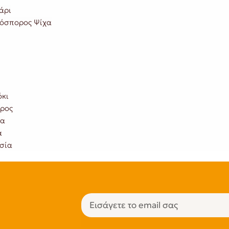
άρι
όσπορος Ψίχα
κι
ρος
λα
α
Τσία