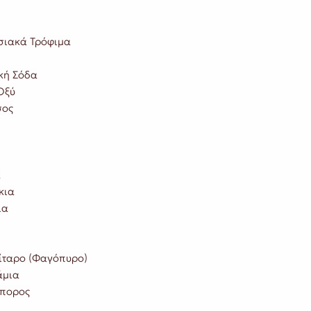
ιακά Τρόφιμα
κή Σόδα
Οξύ
σος
α
κια
ια
ταρο (Φαγόπυρο)
άμια
πορος