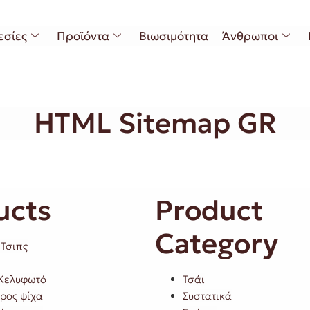
εσίες
Προϊόντα
Βιωσιμότητα
Άνθρωποι
HTML Sitemap GR
ucts
Product
Category
 Τσιπς
 Κελυφωτό
Τσάι
ρος ψίχα
Συστατικά