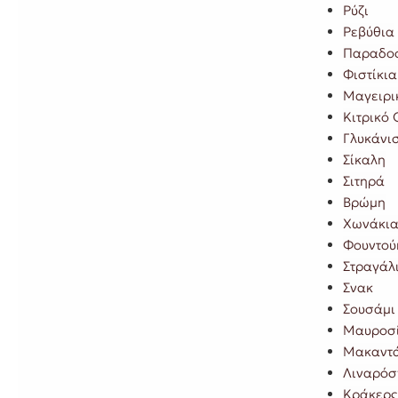
Ρύζι
Ρεβύθια
Παραδοσ
Φιστίκια
Μαγειρι
Κιτρικό 
Γλυκάνι
Σίκαλη
Σιτηρά
Βρώμη
Χωνάκι
Φουντού
Στραγάλ
Σνακ
Σουσάμι
Μαυροσί
Μακαντ
Λιναρόσ
Κράκερς