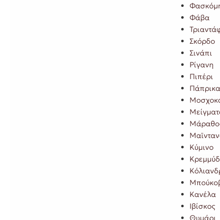
Φασκόμ
Φάβα
Τριαντά
Σκόρδο
Σινάπι
Ρίγανη
Πιπέρι
Πάπρικ
Μοσχοκ
Μείγματ
Μάραθο
Μαϊνταν
Κύμινο
Κρεμμύδ
Κόλιανδ
Μπούκο
Κανέλα
Ιβίσκος
Θυμάρι