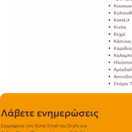
Κουκουν
Κολοκυθ
Κοκτέιλ
Κινόα
Κεχρί
Κάσιους
Καρύδια
Καλαμπό
Ηλιόσπο
Αμύγδα
Ακτινίδι
Σπόροι 
Λάβετε ενημερώσεις
Εγγραφείτε στη λίστα Email της Dryfo για