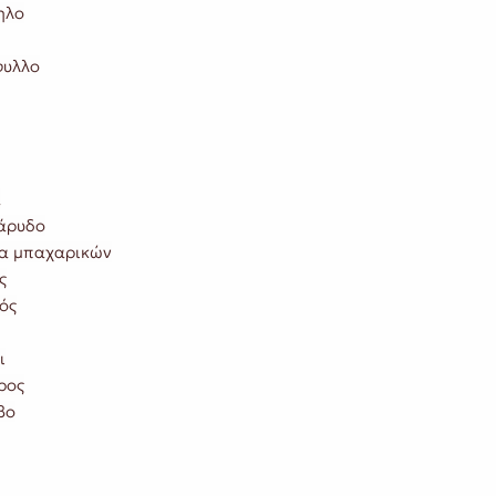
ηλο
φυλλο
α
άρυδο
α μπαχαρικών
ς
ός
ι
ρος
βο