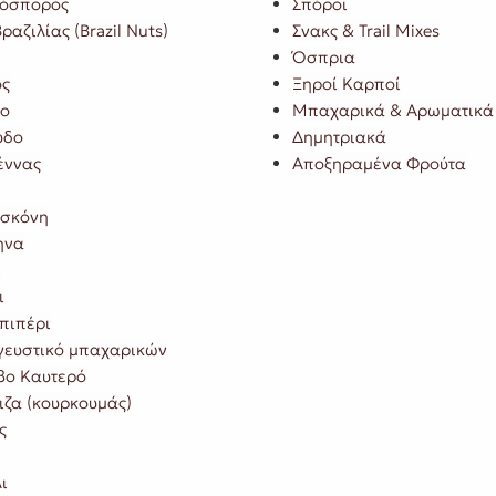
όσπορος
Σπόροι
ραζιλίας (Brazil Nuts)
Σνακς & Trail Mixes
Όσπρια
ός
Ξηροί Καρποί
λο
Μπαχαρικά & Αρωματικά
υδο
Δημητριακά
έννας
Αποξηραμένα Φρούτα
 σκόνη
ηνα
ι
ι
πιπέρι
γευστικό μπαχαρικών
ο Καυτερό
ιζα (κουρκουμάς)
ς
ι