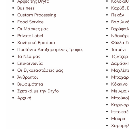
Αρχές της Dryfo
Κολοκυθ
Business
Καρύδι Β
Custom Processing
Πεκάν
Food Service
Βασιλικ
Οι Μάρκες μας
Γαρύφα
Private Label
Ινδοκάρ
Χονδρικό Εμπόριο
Φύλλα Σ
Προϊόντα Αποξηραμένες Τροφές
Τσιμένι
Τα Νέα μας
Τζίντζερ
Επικοινωνία
Δαμάσκ
Οι Εγκαταστάσεις μας
Μαχλέπ
Άνθρωποι
Μπαχάρ
Βιωσιμότητα
Κόκκινο 
Σχετικά με την Dryfo
Μείγμα 
Αρχική
Μπούκοβ
Κιτρινόρ
Ιπποφαέ
Μούρα
Χαμομήλ