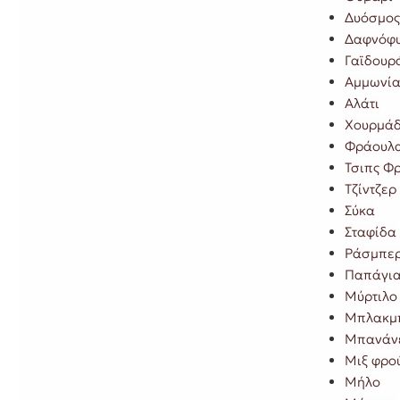
Δυόσμος
Δαφνόφ
Γαϊδουρ
Αμμωνί
Αλάτι
Χουρμάδ
Φράουλ
Τσιπς Φ
Τζίντζερ
Σύκα
Σταφίδα
Ράσμπερ
Παπάγια
Μύρτιλο
Μπλακμπ
Μπανάν
Μιξ φρο
Μήλο