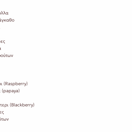
υλλα
άγκαθο
α
ες
α
ρούτων
ι (Raspberry)
 (papaya)
ερι (Blackberry)
ες
ύτων