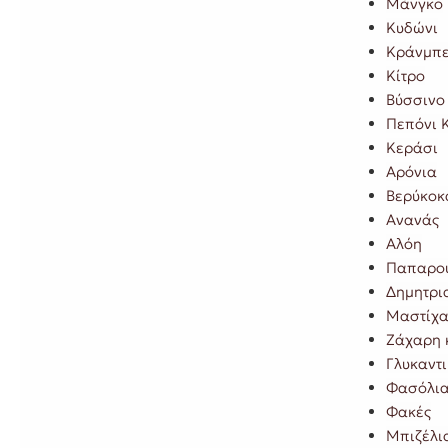
Μάνγκο
Κυδώνι
Κράνμπερ
Κίτρο
Βύσσινο
Πεπόνι 
Κεράσι
Αρόνια
Βερύκοκ
Ανανάς
Αλόη
Παπαρο
Δημητρι
Μαστίχα
Ζάχαρη 
Γλυκαντ
Φασόλι
Φακές
Μπιζέλι